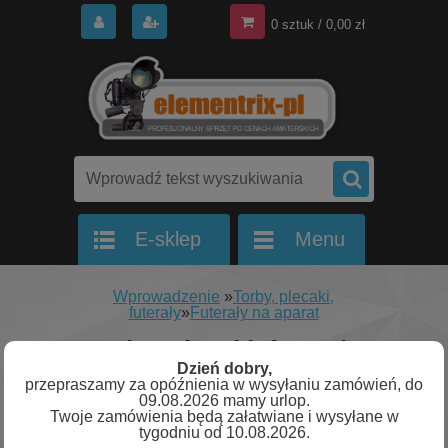
0 sztuk / 0,00 zł
E-sklep
Menu
Wprowadzenie
»
Torby, plecaki,
futerały
»
Futerały na aparat
Torby, plecaki, futerały
Dzień dobry,
/ Futerały na aparat
przepraszamy za opóźnienia w wysyłaniu zamówień, do
Produkt nie został odnaleziony w tym
09.08.2026 mamy urlop.
dziale.
Twoje zamówienia będą załatwiane i wysyłane w
tygodniu od 10.08.2026.